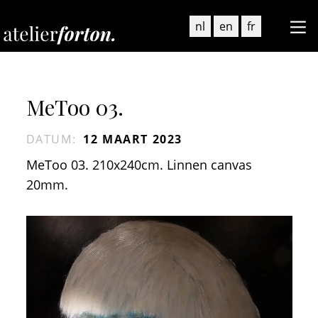
nl
en
fr
MeToo 03.
DATUM
:
12 MAART 2023
MeToo 03. 210x240cm. Linnen canvas
20mm.