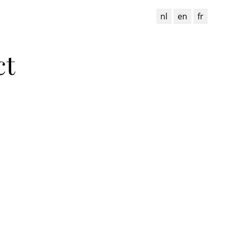
nl
en
fr
ct