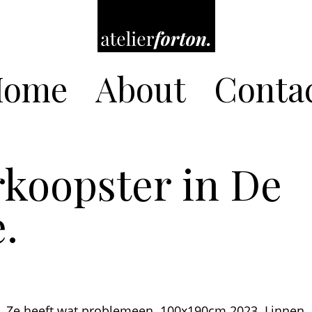
Home
About
Conta
rkoopster in De
.
e. Ze heeft wat problemeen. 100x190cm 2023. Linnen