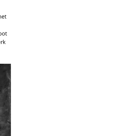
het
oot
erk